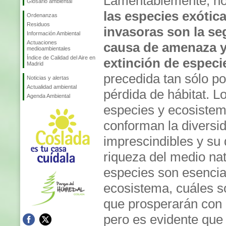
Lamentablemente, ho
Glosario ambiental
las especies exótic
Ordenanzas
Residuos
invasoras son la s
Información Ambiental
Actuaciones
causa de amenaza 
medioambientales
Índice de Calidad del Aire en
extinción de especi
Madrid
precedida tan sólo po
Noticias y alertas
Actualidad ambiental
pérdida de hábitat. L
Agenda Ambiental
especies y ecosiste
conforman la diversid
imprescindibles y su
riqueza del medio na
especies son esencia
ecosistema, cuáles s
que prosperarán con 
pero es evidente que 