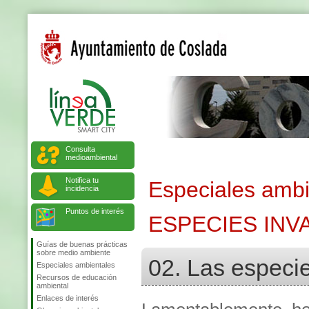
Consulta
medioambiental
Notifica tu
Especiales ambi
incidencia
Puntos de interés
ESPECIES IN
Guías de buenas prácticas
sobre medio ambiente
02. Las especi
Especiales ambientales
Recursos de educación
ambiental
Enlaces de interés