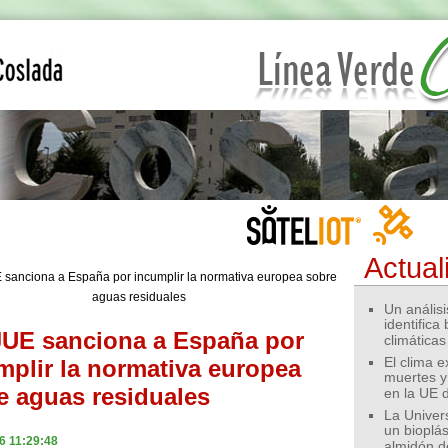
Actual
Un análisis
identifica
JUE sanciona a España por
climáticas
mplir la normativa europea
El clima 
muertes y
e aguas residuales
en la UE 
La Univer
un bioplás
6 11:29:48
almidón d