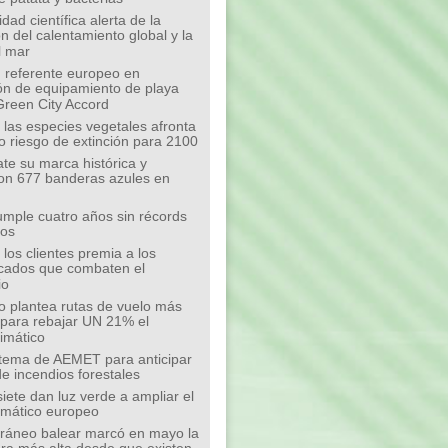
ad científica alerta de la
n del calentamiento global y la
l mar
 referente europeo en
ión de equipamiento de playa
Green City Accord
 las especies vegetales afronta
o riesgo de extinción para 2100
te su marca histórica y
on 677 banderas azules en
mple cuatro años sin récords
íos
los clientes premia a los
cados que combaten el
io
o plantea rutas de vuelo más
s para rebajar UN 21% el
limático
tema de AEMET para anticipar
de incendios forestales
siete dan luz verde a ampliar el
limático europeo
rráneo balear marcó en mayo la