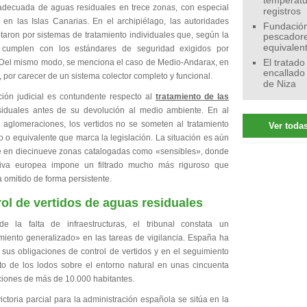
temperatu
adecuada de aguas residuales en trece zonas, con especial
registros
a en las Islas Canarias. En el archipiélago, las autoridades
Fundación
taron por sistemas de tratamiento individuales que, según la
pescadore
equivalen
o cumplen con los estándares de seguridad exigidos por
 Del mismo modo, se menciona el caso de Medio-Andarax, en
El tratado
encallado
 por carecer de un sistema colector completo y funcional.
de Niza
ción judicial es contundente respecto al
tratamiento de las
iduales antes de su devolución al medio ambiente. En al
aglomeraciones, los vertidos no se someten al tratamiento
Ver todas
 o equivalente que marca la legislación. La situación es aún
 en diecinueve zonas catalogadas como «sensibles», donde
tiva europea impone un filtrado mucho más riguroso que
 omitido de forma persistente.
ol de vertidos de aguas residuales
 la falta de infraestructuras, el tribunal constata un
miento generalizado» en las tareas de vigilancia. España ha
 sus obligaciones de control de vertidos y en el seguimiento
to de los lodos sobre el entorno natural en unas cincuenta
iones de más de 10.000 habitantes.
ictoria parcial para la administración española se sitúa en la