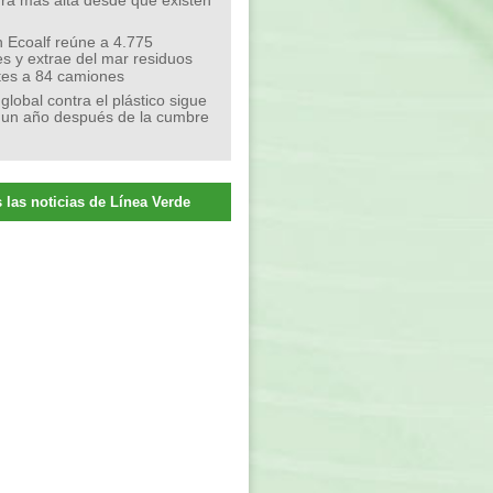
ra más alta desde que existen
 Ecoalf reúne a 4.775
s y extrae del mar residuos
tes a 84 camiones
 global contra el plástico sigue
 un año después de la cumbre
 las noticias de Línea Verde