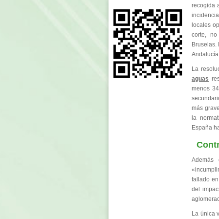
recogida 
incidenci
locales op
corte, n
Bruselas.
Andalucía,
La resolu
aguas
res
menos 34 
secundario
más grave
la norma
España ha
Contr
Además de
«incumpli
fallado en
del impac
aglomerac
La única v