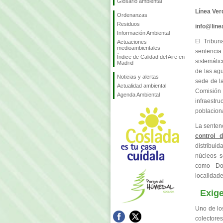
Glosario ambiental
Línea Ver
Ordenanzas
Residuos
info@lin
Información Ambiental
El Tribun
Actuaciones
medioambientales
sentenci
Índice de Calidad del Aire en
sistemátic
Madrid
de las agu
Noticias y alertas
sede de la
Actualidad ambiental
Comisión
Agenda Ambiental
infraest
poblacion
La sentenc
control d
distribui
núcleos s
como Don
localidade
Exige
Uno de los
colectores