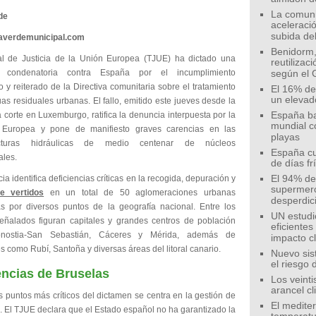
La comunid
de
aceleració
subida de
eaverdemunicipal.com
Benidorm,
al de Justicia de la Unión Europea (TJUE) ha dictado una
reutilizac
a condenatoria contra España por el incumplimiento
según el 
o y reiterado de la Directiva comunitaria sobre el tratamiento
El 16% de
un elevad
as residuales urbanas. El fallo, emitido este jueves desde la
 corte en Luxemburgo, ratifica la denuncia interpuesta por la
España ba
mundial c
 Europea y pone de manifiesto graves carencias en las
playas
ructuras hidráulicas de medio centenar de núcleos
España cu
ales.
de días fr
ia identifica deficiencias críticas en la recogida, depuración y
El 94% de 
supermer
e vertidos
en un total de 50 aglomeraciones urbanas
desperdic
das por diversos puntos de la geografía nacional. Entre los
UN estudi
eñalados figuran capitales y grandes centros de población
eficiente
ostia-San Sebastián, Cáceres y Mérida, además de
impacto c
s como Rubí, Santoña y diversas áreas del litoral canario.
Nuevo sis
el riesgo 
ncias de Bruselas
Los veinti
arancel c
 puntos más críticos del dictamen se centra en la gestión de
El medite
. El TJUE declara que el Estado español no ha garantizado la