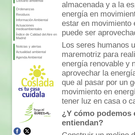
Glosario ambiental
almacenada y a la esp
Ordenanzas
energía en movimiento
Residuos
Información Ambiental
estar en movimiento 
Actuaciones
medioambientales
puede ser aprovecha
Índice de Calidad del Aire en
Madrid
Los seres humanos uti
Noticias y alertas
maremotriz para reali
Actualidad ambiental
Agenda Ambiental
energía renovable y 
aprovechar la energía
que al pasar por un 
movimiento en energí
tener luz en casa o c
¿Y cómo podemos ex
entiendan?